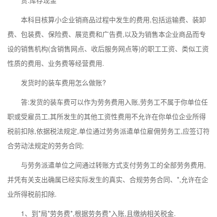
贷:库存现金
本科目核算小企业销商品过程中发生的费用,包括运输费、装卸
费、包装费、保险费、展览费和广告费,以及为销售本企业商品而专
设的销售机构(含销售网点、收后服务网点等)的职工工资、类似工资
性质的费用、业务费等经营费用.
发货时的装车费用怎么做账?
答:发货的装车费可以作为劳务费用入账,劳务工不属于你单位任
职或受雇员工,其所发生的其他工资性费用不允许在你单位企业所得
税前扣除,依据税法规定,单位通过劳务派遣单位雇佣劳务工,应签订符
合劳动法规定的劳务合同;
与劳务派遣单位之间通过转账方式支付劳务工的全部劳务费用,
并凭有关支出确属已经实际发生的真实、合规劳务合同、*,允许在企
业所得税前扣除.
1、到*局*劳务费*,根据劳务费*入账,且缴纳相关税金.