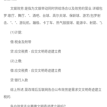
文娱效劳:是指为文娱举动同时供给场合以及效劳的营业.详细包
罗:歌厅、舞厅、*、酒吧、台球、高尔夫球、保龄球、游艺(包罗射
击、*、*、游玩机、蹦极、卡丁车、热气鼓鼓球、能源伞、射箭、*).
(1)计提;
借:税金及附带
贷:应交税费 - 应交文明奇迹建立费
(2)上缴;
借:应交税费 - 应交文明奇迹建立费
贷:银行入款
综上所述,营改增后互联网告白公布效劳是需求交文明奇迹建立
税的.
告白效劳支出要缴文明奇迹建立税吗?