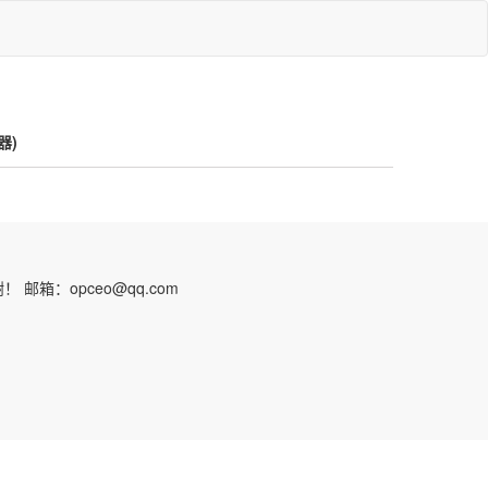
器)
：opceo@qq.com